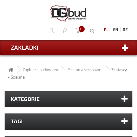
PL
EN
DE
(0,00 ZŁ)
ZAKŁADKI
Zaplecze budowlane
Szalunki stropowe
Zestawy
- Ścienne
KATEGORIE
TAGI